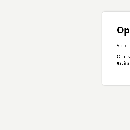
Op
Você d
O loji
está 