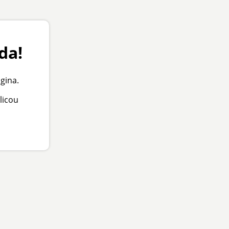
da!
gina.
licou